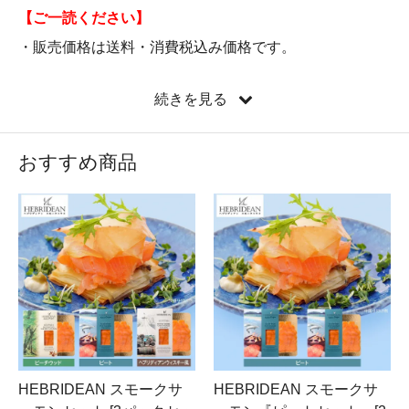
【ご一読ください】
・販売価格は送料・消費税込み価格です。
・お届けは日本国内のみとなっております。
続きを見る
・海外からのご注文は、カート内・購入者住所欄の「海
外の住所を入力する」にチェックを入れてご記入くださ
おすすめ商品
い。
・掛け紙等および領収書の発行はいたしかねます。予め
ご容赦ください。
HEBRIDEAN スモークサ
HEBRIDEAN スモークサ