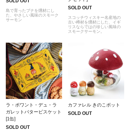
SOLD OUT
SOLD OUT
島で育ったブナを燻材にし
た、やさしい風味のスモーク
スコッチウィスキー名産地の
サーモン
古い樽材を燻材にした、イギ
リスならではの珍しい風味の
スモークサーモン。
ラ・ポワント・デュ・ラ
カファレル きのこポット
ガレットバタービスケット
SOLD OUT
[1缶]
SOLD OUT