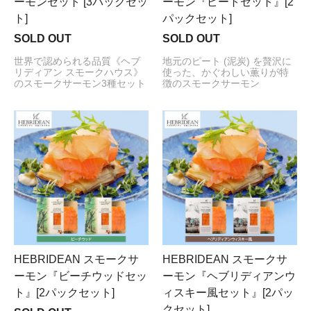
ーモンセット [3パックセッ
ーモン『ピートセット』[2
ト]
パックセット]
SOLD OUT
SOLD OUT
世界で認められる品質《ヘブ
地元のピート (泥炭) を贅沢に
リディアン スモークハウス》
使った、かぐわしい薫りが特
のスモークサーモン3種セット
徴のスモークサーモン
HEBRIDEAN スモークサ
HEBRIDEAN スモークサ
ーモン『ビーチウッドセッ
ーモン『ヘブリディアンウ
ト』[2パックセット]
ィスキー風セット』[2パッ
クセット]